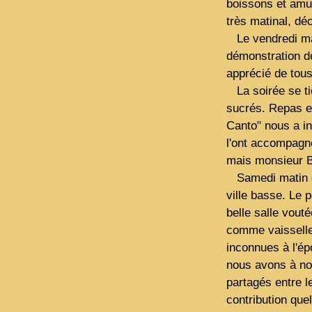
boissons et amus
très matinal, déc
Le vendredi mat
démonstration de
apprécié de tous
La soirée se tie
sucrés. Repas en
Canto" nous a in
l'ont accompagné
mais monsieur Ba
Samedi matin dé
ville basse. Le 
belle salle vout
comme vaisselle 
inconnues à l'é
nous avons à no
partagés entre l
contribution que